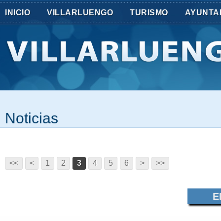
INICIO
VILLARLUENGO
TURISMO
AYUNTA
Noticias
<<
<
1
2
3
4
5
6
>
>>
E