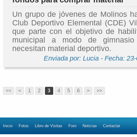
Un grupo de jóvenes de Molinos ha 
Club Deportivo Elemental (CDE) Vil
que parte con el objetivo de habil
municipal a modo de gimnasio
necesitan material deportivo.
Enviada por: Lucia - Fecha: 23
<<
<
1
2
3
4
5
6
>
>>
Inicio
Fotos
Libro de Visitas
Foro
Noticias
Contactar