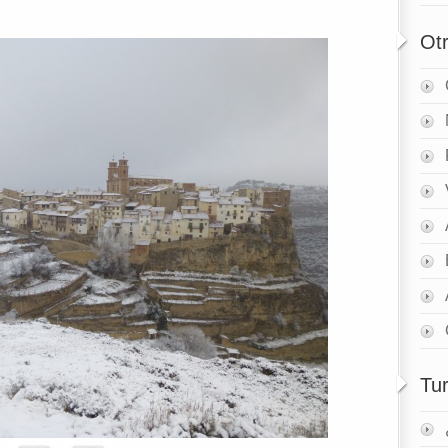
Ot
Tu