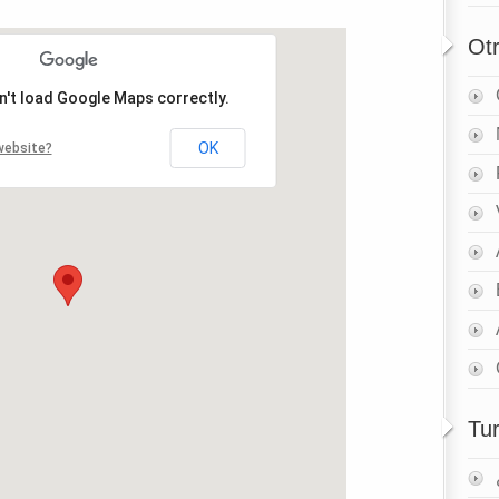
Ot
n't load Google Maps correctly.
OK
website?
Tu