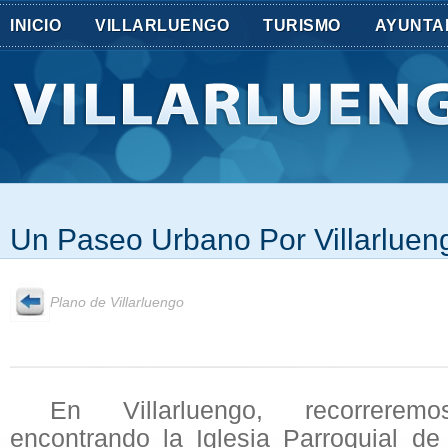
INICIO
VILLARLUENGO
TURISMO
AYUNTA
Un Paseo Urbano Por Villarluen
Plano de Villarluengo
En Villarluengo, recorrere
encontrando la
Iglesia Parroquial de