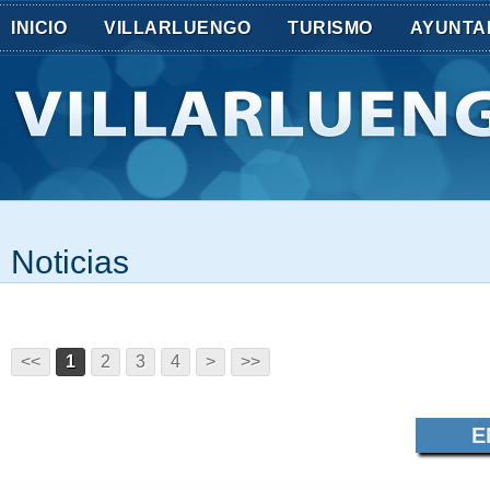
INICIO
VILLARLUENGO
TURISMO
AYUNTA
Noticias
<<
1
2
3
4
>
>>
E