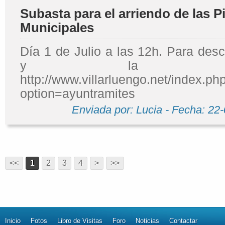
Subasta para el arriendo de las P
Municipales
Día 1 de Julio a las 12h. Para des
y la proposi
http://www.villarluengo.net/index.ph
option=ayuntramites
Enviada por: Lucia - Fecha: 22
<<
1
2
3
4
>
>>
Inicio
Fotos
Libro de Visitas
Foro
Noticias
Contactar