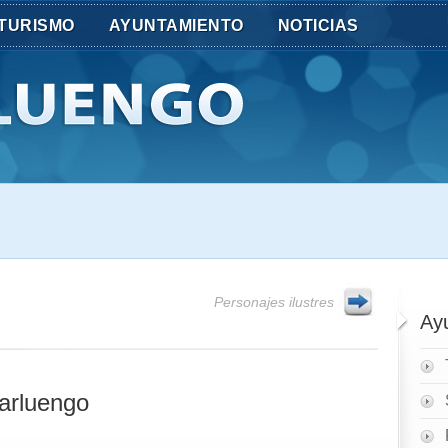
TURISMO
AYUNTAMIENTO
NOTICIAS
Personajes ilustres
Ay
larluengo