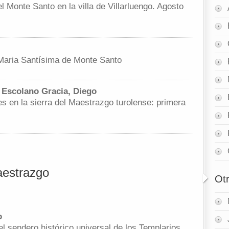
el Monte Santo en la villa de Villarluengo. Agosto
l
e Maria Santísima de Monte Santo
 Escolano Gracia, Diego
res en la sierra del Maestrazgo turolense: primera
aestrazgo
Ot
o
el sendero histórico universal de los Templarios