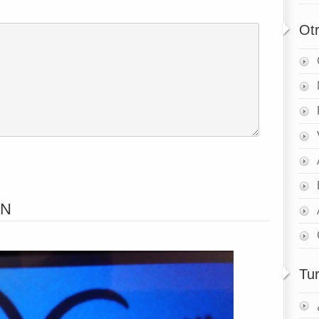
Ot
IN
Tu